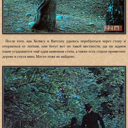
После того, как Холмсу и Ватсону удалось перебраться через стену и
оторваться от погони, они бегут вот по такой местности, где на заднем
плане угадывается ещё одна каменная стена, а также есть старое приметное
дерево и спуск вниз. Место тоже не найдено.