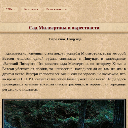
221b.ru
География
Разыскиваются
Сад Милвертона и окрестности
Вероятно, Пицунда
Как известно,
каменная стена вокруг усадьбы Милвертона
, возле которой
Ватсон лишился одной туфли, снималась в Пицунде, в заповеднике
«Великий Питиунт». Что касается сада Милвертона, по которому Холмс и
Ватсон убегают от погони, то неизвестно, находился ли он там же или в
другом месте. Внутри крепости всё очень сильно заросло, но возможно, что
во времена СССР Питиунт являл собой более ухоженное место. Тогда здесь
проводились крупные археологические раскопки, и территория городища
регулярно очищалась.