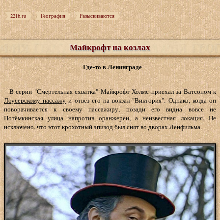
221b.ru
География
Разыскиваются
Майкрофт на козлах
Где-то в Ленинграде
В серии "Смертельная схватка" Майкрофт Холмс приехал за Ватсоном к
Лоусерскому пассажу
и отвёз его на вокзал "Виктория". Однако, когда он
поворачивается к своему пассажиру, позади его видна вовсе не
Потёмкинская улица напротив оранжереи, а неизвестная локация. Не
исключено, что этот крохотный эпизод был снят во дворах Ленфильма.