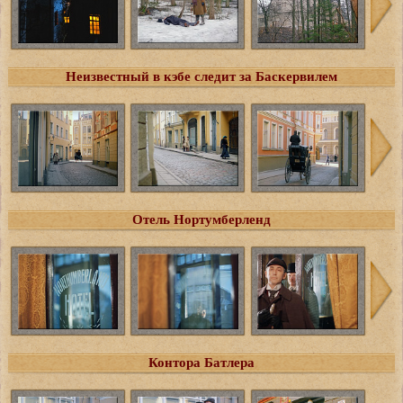
Неизвестный в кэбе следит за Баскервилем
Отель Нортумберленд
Контора Батлера