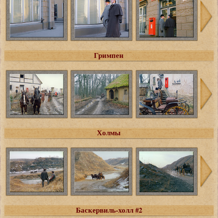
Гримпен
Холмы
Баскервиль-холл #2