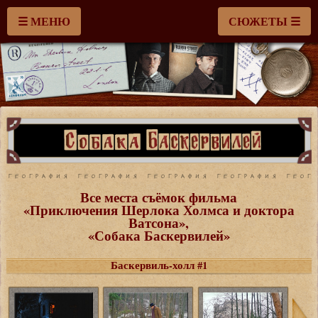
☰ МЕНЮ
СЮЖЕТЫ ☰
Все места съёмок фильма
«
Приключения Шерлока Холмса и доктора
Ватсона
»,
«Собака Баскервилей»
Баскервиль-холл #1