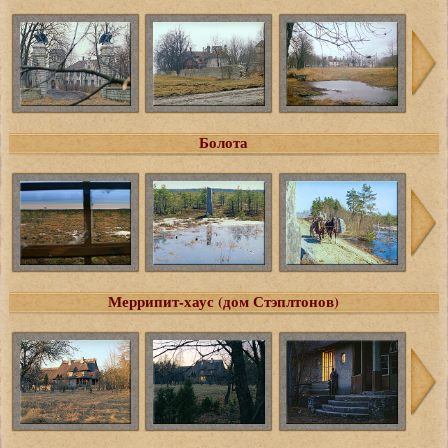
Болота
Меррипит-хаус (дом Стэплтонов)