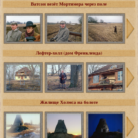
Ватсон везёт Мортимера через поле
Лефтер-холл (дом Френкленда)
Жилище Холмса на болоте