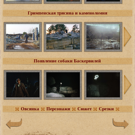
Гримпенская трясина и каменоломня
Появление собаки Баскервилей
Овсянка
Персонажи
Сюжет
Срезки