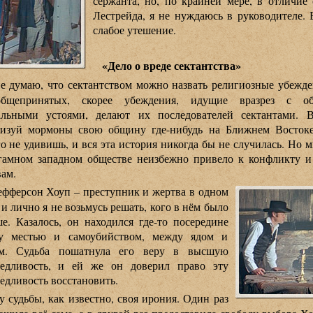
сержанта, но, по крайней мере, в отличие
Лестрейда, я не нуждаюсь в руководителе.
слабое утешение.
«Дело о вреде сектантства»
е думаю, что сектантством можно назвать религиозные убежде
бщепринятых, скорее убеждения, идущие вразрез с о
альными устоями, делают их последователей сектантами. 
низуй мормоны свою общину где-нибудь на Ближнем Востоке
о не удивишь, и вся эта история никогда бы не случилась. Но 
гамном западном обществе неизбежно привело к конфликту и
ам.
ефферсон Хоуп – преступник и жертва в одном
 и лично я не возьмусь решать, кого в нём было
е. Казалось, он находился где-то посередине
у местью и самоубийством, между ядом и
м. Судьба пошатнула его веру в высшую
ведливость, и ей же он доверил право эту
едливость восстановить.
 у судьбы, как известно, своя ирония. Один раз