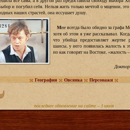
ешила всё сама, а в другой раз предоставила свободу выбора Хо
выбор и погубил себя. Нельзя жить только мечтой о мщении, это
одных наших страстей, она иссушает душу.
М
не всегда было обидно за графа
хотя об этом я уже рассказывал. Когд
что убийца предоставляет жертве
шансы, у него появилась жалость к э
но как говорят на Востоке, «жалость – 
Доктор
География
Овсянка
Персонажи
последнее обновление на сайте – 3 июля