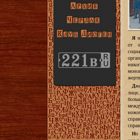
Я
н
от о
соци
орга
никог
моно
жертв
Д
ж
лице,
больш
межд
ножо
спра
справ
Н
о