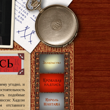
чему угодно, и
остоятельность
ать подобные
 миссис Хадсон
м отставного