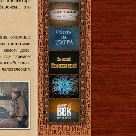
 от инспектора
 Впрочем… это
ния, отличные
бщепринятыми
В самом деле,
, где гаремом
многожёнство в
 человеческим