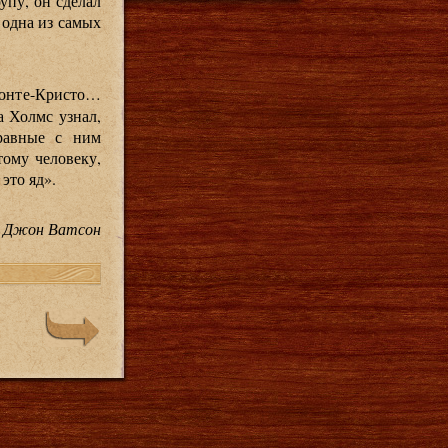
упу, он сделал
 одна из самых
 Монте-Кристо…
а Холмс узнал,
 равные с ним
тому человеку,
это яд».
 Джон Ватсон