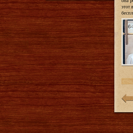
она р
этот 
беспл