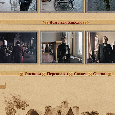
Дом леди Хаксли
Овсянка
Персонажи
Сюжет
Срезки