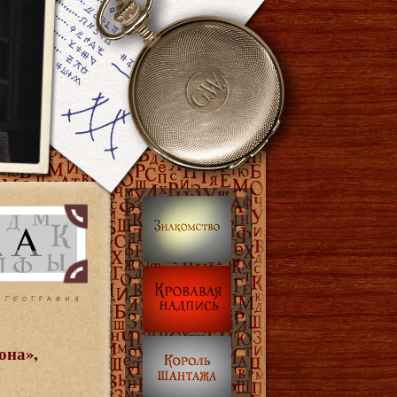
она
»,